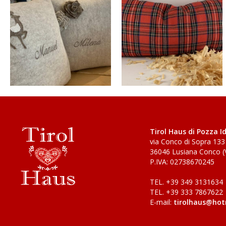
Tirol Haus di Pozza I
via Conco di Sopra 133
36046 Lusiana Conco (V
P.IVA: 02738670245
TEL. +39 349 3131634
TEL. +39 333 7867622
E-mail:
tirolhaus@hot