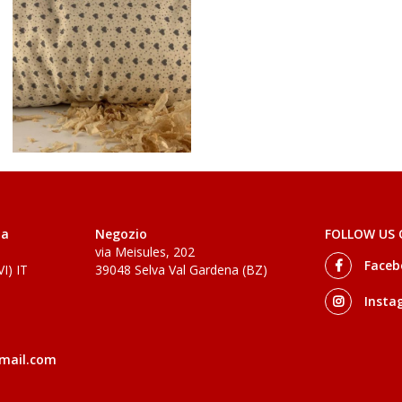
da
Negozio
FOLLOW US
via Meisules, 202
Faceb
I) IT
39048 Selva Val Gardena (BZ)
Insta
mail.com