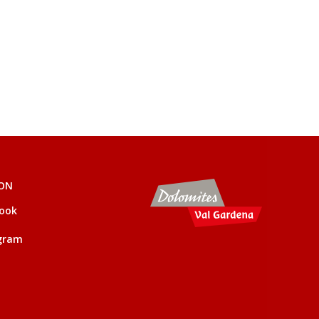
 ON
ook
gram