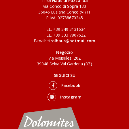
Tirol Haus di Pozza Ida
via Conco di Sopra 133
36046 Lusiana Conco (VI) IT
P.IVA: 02738670245
TEL. +39 349 3131634
TEL. +39 333 7867622
E-mail:
tirolhaus@hotmail.com
Negozio
via Meisules, 202
39048 Selva Val Gardena (BZ)
SEGUICI SU
Facebook
Instagram